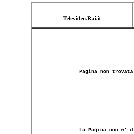
Televideo.Rai.it
Pagina non trovata
La Pagina non e' d