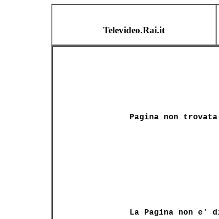
Televideo.Rai.it
Pagina non trovata
La Pagina non e' d