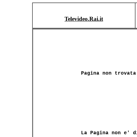
Televideo.Rai.it
Pagina non trovata
La Pagina non e' d