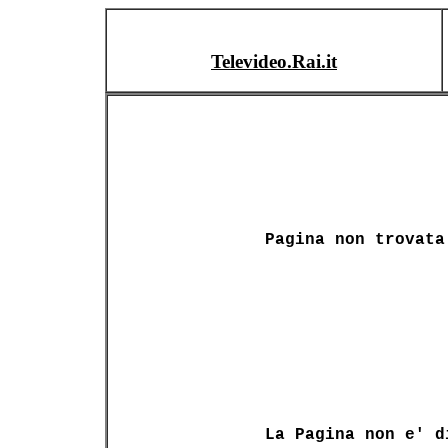
Televideo.Rai.it
Pagina non trovata
La Pagina non e' d