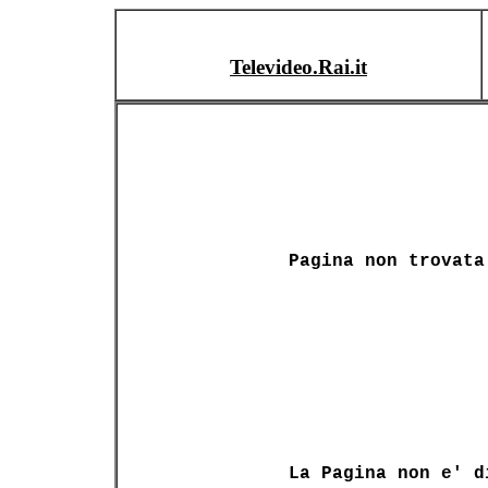
Televideo.Rai.it
Pagina non trovata
La Pagina non e' d