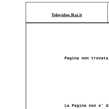
Televideo.Rai.it
Pagina non trovata
La Pagina non e' d