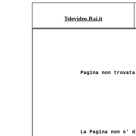
Televideo.Rai.it
Pagina non trovata
La Pagina non e' d