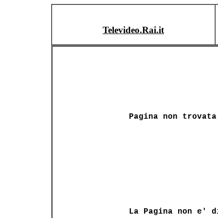
Televideo.Rai.it
Pagina non trovata
La Pagina non e' d