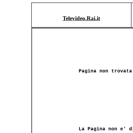
Televideo.Rai.it
Pagina non trovata
La Pagina non e' d