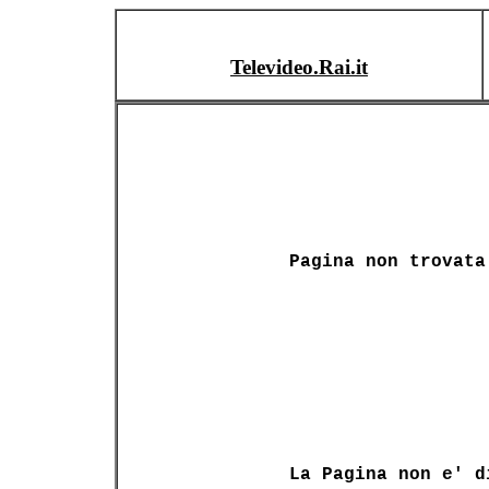
Televideo.Rai.it
Pagina non trovata
La Pagina non e' d