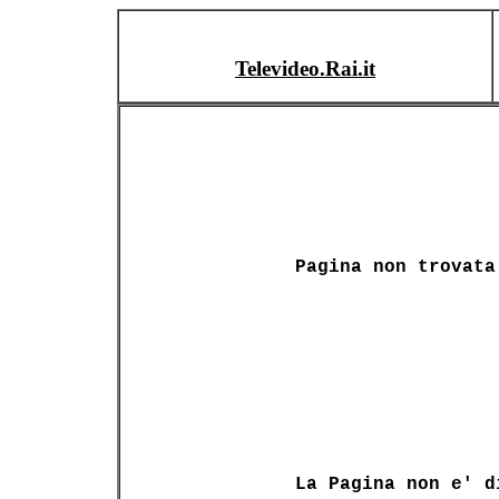
Televideo.Rai.it
Pagina non trovata
La Pagina non e' d