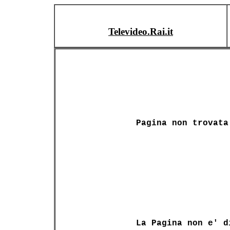
Televideo.Rai.it
Pagina non trovata
La Pagina non e' d