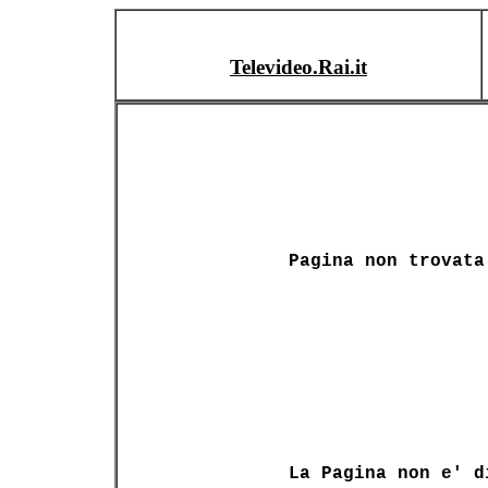
Televideo.Rai.it
Pagina non trovata
La Pagina non e' d