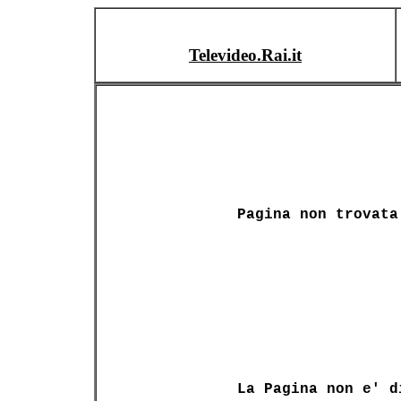
Televideo.Rai.it
Pagina non trovata
La Pagina non e' d