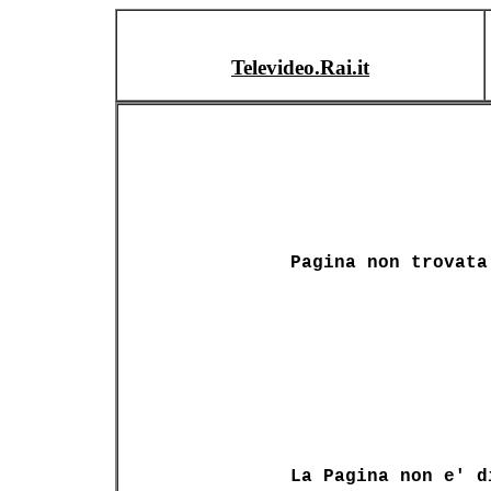
Televideo.Rai.it
Pagina non trovata
La Pagina non e' d