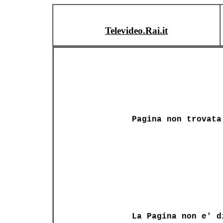
Televideo.Rai.it
Pagina non trovata
La Pagina non e' d