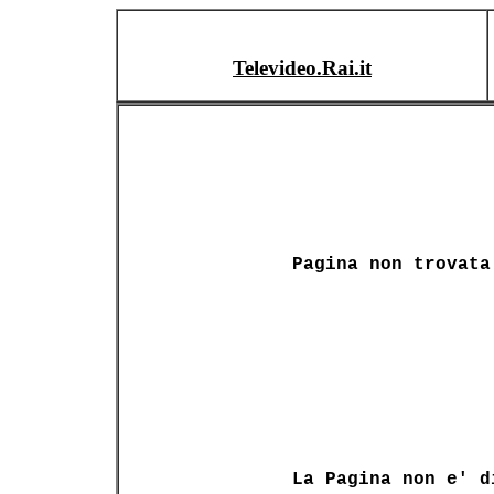
Televideo.Rai.it
Pagina non trovata
La Pagina non e' d