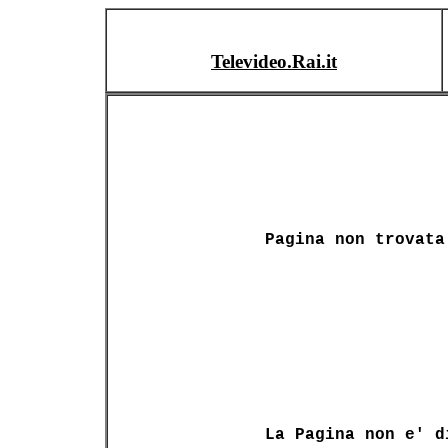
Televideo.Rai.it
Pagina non trovata
La Pagina non e' d