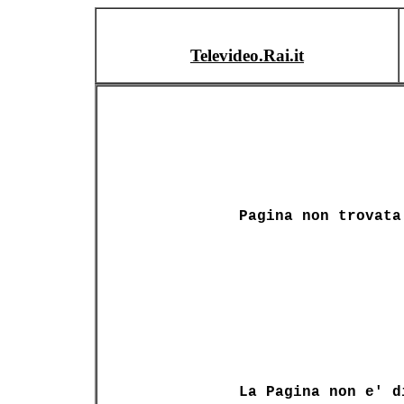
Televideo.Rai.it
Pagina non trovata
La Pagina non e' d