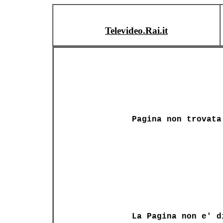
Televideo.Rai.it
Pagina non trovata
La Pagina non e' d