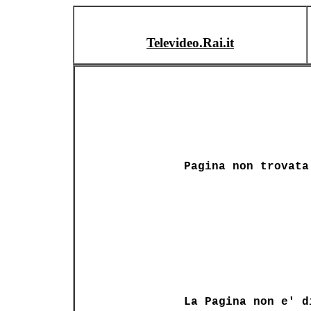
Televideo.Rai.it
Pagina non trovata
La Pagina non e' d