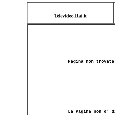
Televideo.Rai.it
Pagina non trovata
La Pagina non e' d