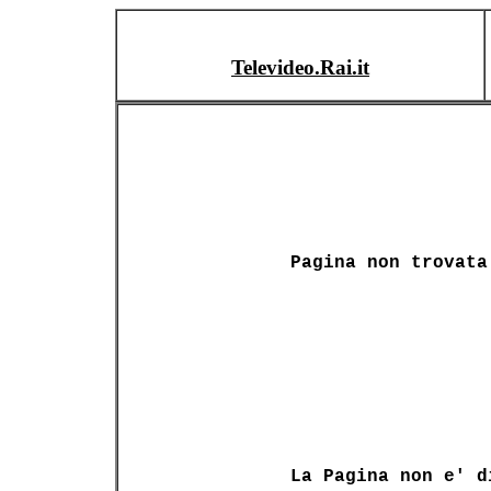
Televideo.Rai.it
Pagina non trovata
La Pagina non e' d