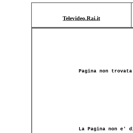
Televideo.Rai.it
Pagina non trovata
La Pagina non e' d