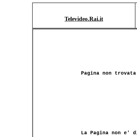
Televideo.Rai.it
Pagina non trovata
La Pagina non e' d