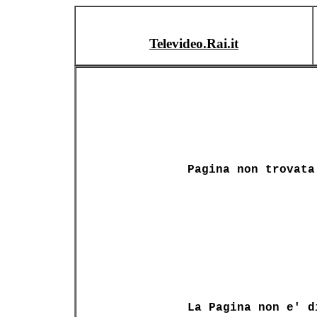
Televideo.Rai.it
Pagina non trovata
La Pagina non e' d