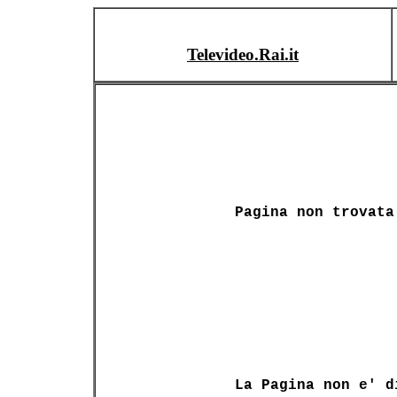
Televideo.Rai.it
Pagina non trovata
La Pagina non e' d