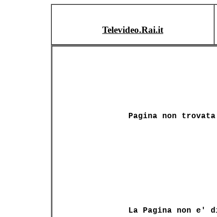
Televideo.Rai.it
Pagina non trovata
La Pagina non e' d