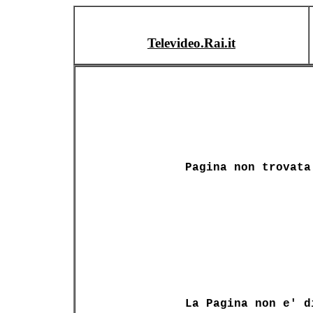
Televideo.Rai.it
Pagina non trovata
La Pagina non e' d