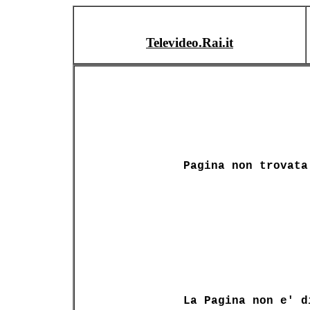
Televideo.Rai.it
Pagina non trovata
La Pagina non e' d