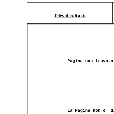
Televideo.Rai.it
Pagina non trovata
La Pagina non e' d