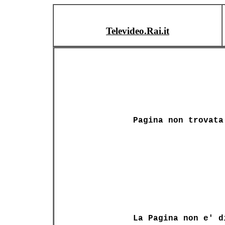
Televideo.Rai.it
Pagina non trovata
La Pagina non e' d