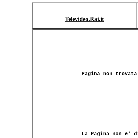
Televideo.Rai.it
Pagina non trovata
La Pagina non e' d