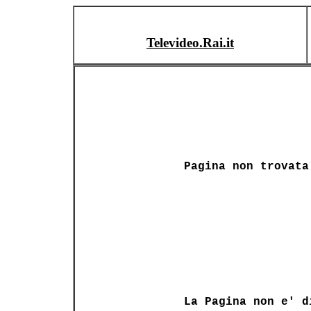
Televideo.Rai.it
Pagina non trovata
La Pagina non e' d