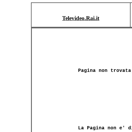
Televideo.Rai.it
Pagina non trovata
La Pagina non e' d