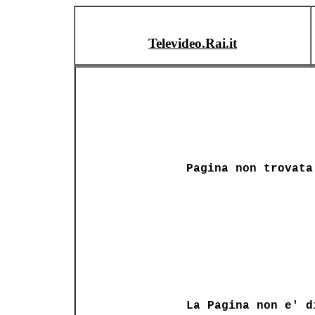
Televideo.Rai.it
Pagina non trovata
La Pagina non e' d