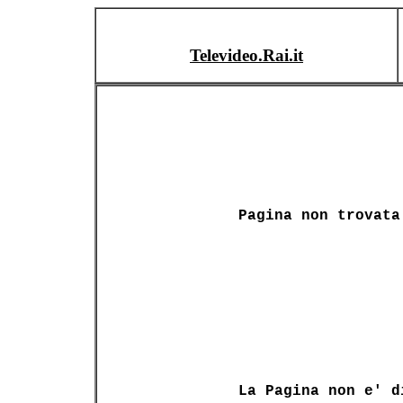
Televideo.Rai.it
Pagina non trovata
La Pagina non e' d