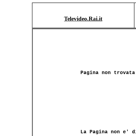
Televideo.Rai.it
Pagina non trovata
La Pagina non e' d