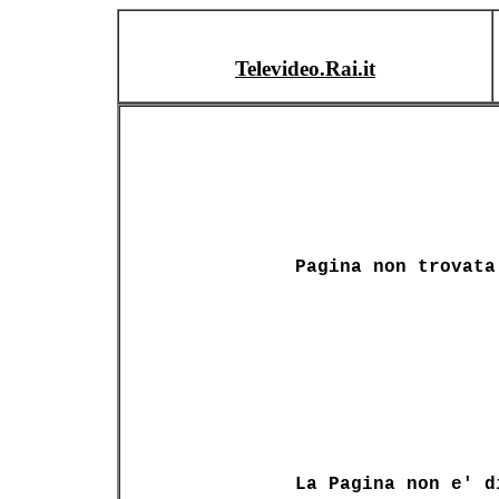
Televideo.Rai.it
Pagina non trovata
La Pagina non e' d