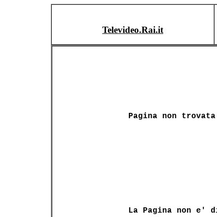
Televideo.Rai.it
Pagina non trovata
La Pagina non e' d