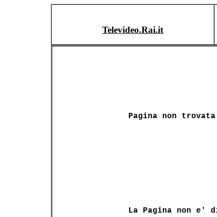
Televideo.Rai.it
Pagina non trovata
La Pagina non e' d