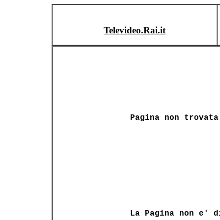
Televideo.Rai.it
Pagina non trovata
La Pagina non e' d