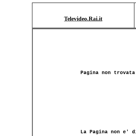
Televideo.Rai.it
Pagina non trovata
La Pagina non e' d