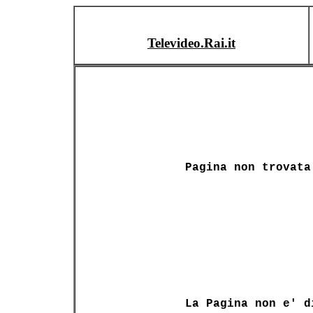
Televideo.Rai.it
Pagina non trovata
La Pagina non e' d