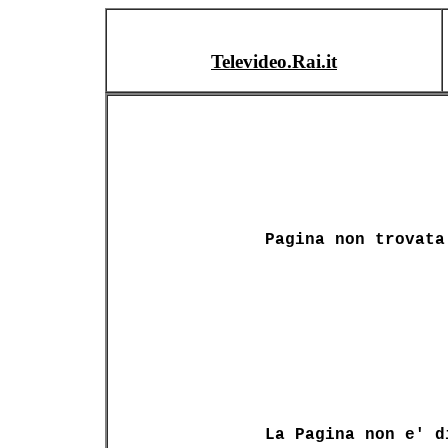
Televideo.Rai.it
Pagina non trovata
La Pagina non e' d