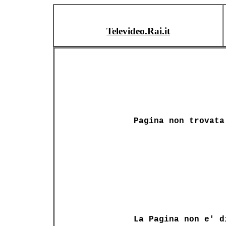
Televideo.Rai.it
Pagina non trovata
La Pagina non e' d