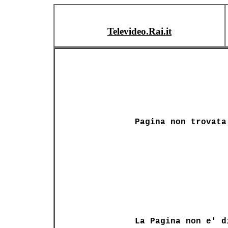
Televideo.Rai.it
Pagina non trovata
La Pagina non e' d