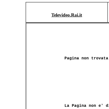
Televideo.Rai.it
Pagina non trovata
La Pagina non e' d