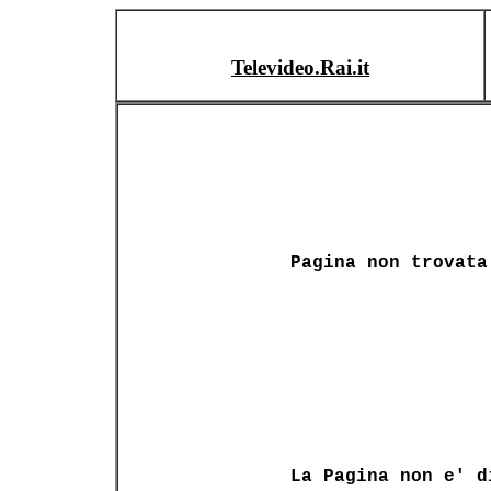
Televideo.Rai.it
Pagina non trovata
La Pagina non e' d