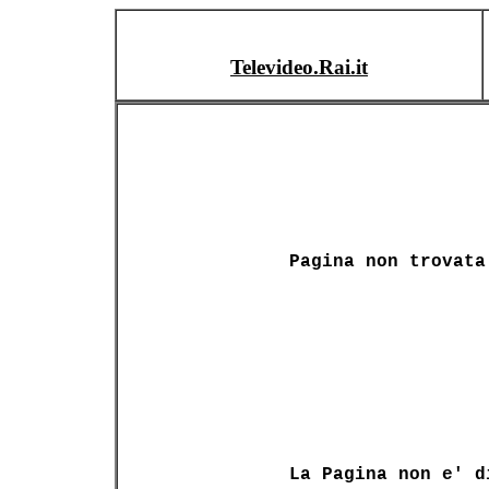
Televideo.Rai.it
Pagina non trovata
La Pagina non e' d